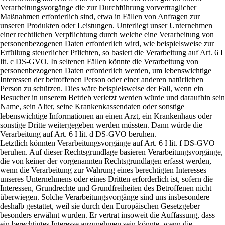
Verarbeitungsvorgänge die zur Durchführung vorvertraglicher
Maßnahmen erforderlich sind, etwa in Fällen von Anfragen zur
unseren Produkten oder Leistungen. Unterliegt unser Unternehmen
einer rechtlichen Verpflichtung durch welche eine Verarbeitung von
personenbezogenen Daten erforderlich wird, wie beispielsweise zur
Erfüllung steuerlicher Pflichten, so basiert die Verarbeitung auf Art. 6 I
lit. c DS-GVO. In seltenen Fällen könnte die Verarbeitung von
personenbezogenen Daten erforderlich werden, um lebenswichtige
Interessen der betroffenen Person oder einer anderen natürlichen
Person zu schützen. Dies wäre beispielsweise der Fall, wenn ein
Besucher in unserem Betrieb verletzt werden würde und daraufhin sein
Name, sein Alter, seine Krankenkassendaten oder sonstige
lebenswichtige Informationen an einen Arzt, ein Krankenhaus oder
sonstige Dritte weitergegeben werden müssten. Dann würde die
Verarbeitung auf Art. 6 I lit. d DS-GVO beruhen.
Letztlich könnten Verarbeitungsvorgänge auf Art. 6 I lit. f DS-GVO
beruhen. Auf dieser Rechtsgrundlage basieren Verarbeitungsvorgänge,
die von keiner der vorgenannten Rechtsgrundlagen erfasst werden,
wenn die Verarbeitung zur Wahrung eines berechtigten Interesses
unseres Unternehmens oder eines Dritten erforderlich ist, sofern die
Interessen, Grundrechte und Grundfreiheiten des Betroffenen nicht
überwiegen. Solche Verarbeitungsvorgänge sind uns insbesondere
deshalb gestattet, weil sie durch den Europäischen Gesetzgeber
besonders erwähnt wurden. Er vertrat insoweit die Auffassung, dass
ein berechtigtes Interesse anzunehmen sein könnte, wenn die