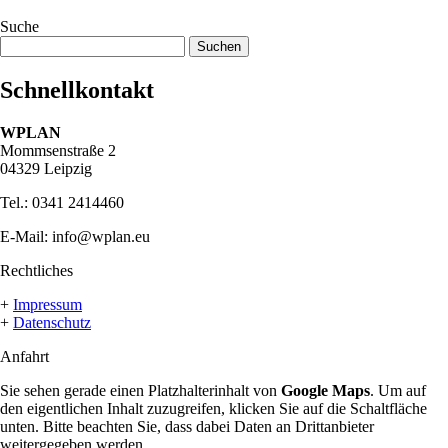
Suche
Suchen
nach:
Schnellkontakt
W
PLAN
Mommsenstraße 2
04329 Leipzig
Tel.: 0341 2414460
E-Mail: info@wplan.eu
Rechtliches
+
Impressum
+
Datenschutz
Anfahrt
Sie sehen gerade einen Platzhalterinhalt von
Google Maps
. Um auf
den eigentlichen Inhalt zuzugreifen, klicken Sie auf die Schaltfläche
unten. Bitte beachten Sie, dass dabei Daten an Drittanbieter
weitergegeben werden.